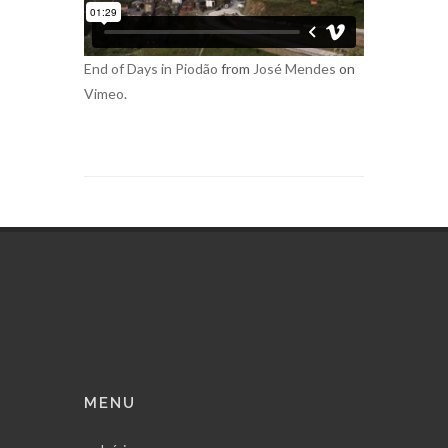
End of Days in Piodão
from
José Mendes
on
Vimeo
.
MENU