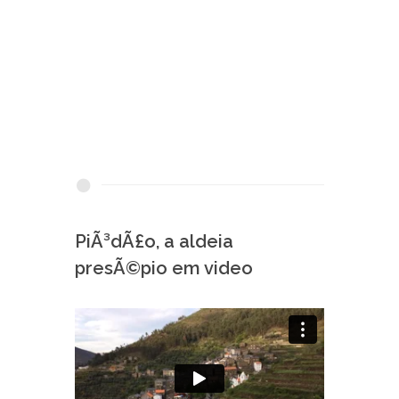
PiÃ³dÃ£o, a aldeia
presÃ©pio em video