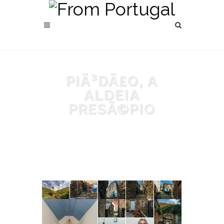
PIÃ³DÃ£O, A
ALDEIA
PRESÃ©PIO