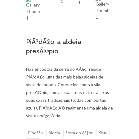
PiÃ³dÃ£o, a aldeia
presÃ©pio
Nas encostas da serra do AÃ§or reside
PiÃ³dÃ£o, uma das mais belas aldeias de
xisto do mundo. Conhecida como a vila
presÃ©pio, com as suas ruas estreitas e as
suas casas tradicionais (todas com portas
azuis), PiÃ³dÃ£o Ã© realmente uma aldeia de
visita obrigatÃ³ria.
Piod??o
Aldeia
Serra do A?§or
Xisto