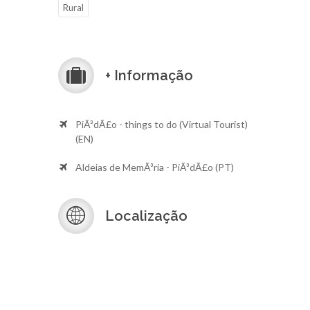
Rural
+ Informação
PiÃ³dÃ£o - things to do (Virtual Tourist)
(EN)
Aldeias de MemÃ³ria - PiÃ³dÃ£o (PT)
Localização