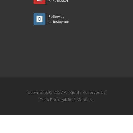
our Channel
Follow us
on Instagram
Copyrights © 2027 All Rights Reserved by
From Portugal/José Mendes_